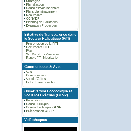
Stratégies
Plan d’action
Cadre d’investissement
Plans d’aménagement
Documents
CCNADP
Planning de Formation
Evaluation Production
Initiative de Transparence dans
le Secteur Halieutique (FiTI)
Présentation de la FiTI
Documents FiTI
PVs
Site Web FiTi Mauritanie
Rapprt FiTI Mauritanie
Communiqués & Avis
Avis
Communiqués
Appel d’Offres
Fiche Immatriculation
Observatoire Economique et
Social des Pêches (OESP)
Publications
Cadre Juridique
Comité Technique OESP
Présentation OESP
Vidéothèques