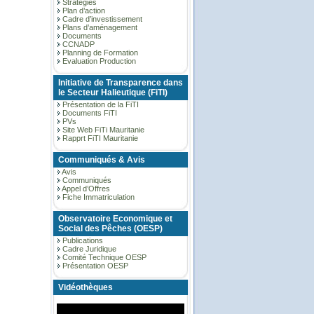
Stratégies
Plan d’action
Cadre d’investissement
Plans d’aménagement
Documents
CCNADP
Planning de Formation
Evaluation Production
Initiative de Transparence dans
le Secteur Halieutique (FiTI)
Présentation de la FiTI
Documents FiTI
PVs
Site Web FiTi Mauritanie
Rapprt FiTI Mauritanie
Communiqués & Avis
Avis
Communiqués
Appel d’Offres
Fiche Immatriculation
Observatoire Economique et
Social des Pêches (OESP)
Publications
Cadre Juridique
Comité Technique OESP
Présentation OESP
Vidéothèques