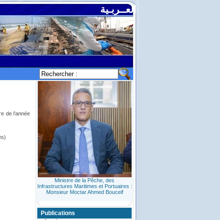
العــربـية
de l’année
és)
Ministre de la Pêche, des
Infrastructures Maritimes et Portuaires :
Monsieur Moctar Ahmed Bouceif
Publications