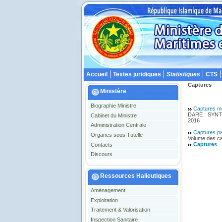
Accueil
Textes juridiques
Statistiques
CTS
Captures
Ministère
Biographie Ministre
Captures me
DARE : SYNT
Cabinet du Ministre
2016
Administration Centrale
Captures pa
Organes sous Tutelle
Volume des ca
Captures
Contacts
Discours
Ressources Halieutiques
Aménagement
Exploitation
Traitement & Valorisation
Inspection Sanitaire