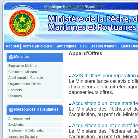
Accueil
Textes juridiques
Statistiques
CTS
Besoin d’aide ?
Liens Util
Appel d’Offres
Ministère
Biographie Ministre
Cabinet du Ministre
AVIS d’Offres pour réparation 
Administration Centrale
Le Ministère lance cet avis d’o
Organes sous Tutelle
climatiseurs et circuit électriq
Contacts
déposer leurs offres.
Discours
Acquisition d’un lot de matéri
Le Ministère des Pêches et de
Ressources Halieutiques
l’acquisition, au profit du Minist
Aménagement
Exploitation
Acquisition d’un lot de matéri
Le Ministère des Pêches et de
Traitement & Valorisation
l’acquisition, au profit du Minist
Inspection Sanitaire