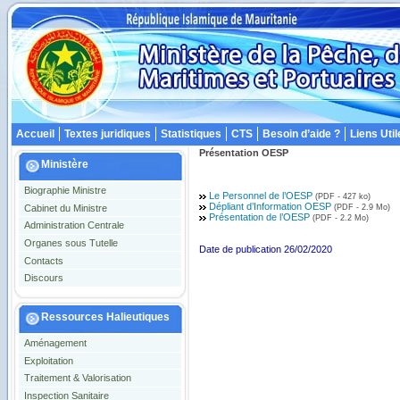
Accueil
Textes juridiques
Statistiques
CTS
Besoin d’aide ?
Liens Util
Présentation OESP
Ministère
Biographie Ministre
Le Personnel de l’OESP
(PDF - 427 ko)
Dépliant d’Information OESP
Cabinet du Ministre
(PDF - 2.9 Mo)
Présentation de l’OESP
(PDF - 2.2 Mo)
Administration Centrale
Organes sous Tutelle
Date de publication 26/02/2020
Contacts
Discours
Ressources Halieutiques
Aménagement
Exploitation
Traitement & Valorisation
Inspection Sanitaire